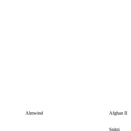
Almfee
Almfee
Almwind
Afghan II
Spitzi