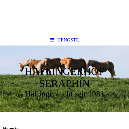
HENGSTE
HAFLINGERHOF
SERAPHIN
- Haflingerzucht seit 1981 -
Hengste