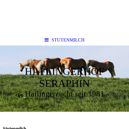
STUTENMILCH
HAFLINGERHOF
SERAPHIN
- Haflingerzucht seit 1981 -
Stutenmilch